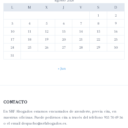
o
agosto 2026
b
L
M
X
J
V
S
D
i
1
2
e
3
4
5
6
7
8
9
r
10
11
12
13
14
15
16
n
17
18
19
20
21
22
23
o
24
25
26
27
28
29
30
p
r
31
e
p
« Jun
a
r
a
u
CONTACTO
n
a
En SRF Abogados estamos encantados de atenderte, previa cita, en
r
nuestras oficinas. Puede pedirnos cita a través del teléfono 955 70 49 36
o el email despacho@srfabogados.es.
e