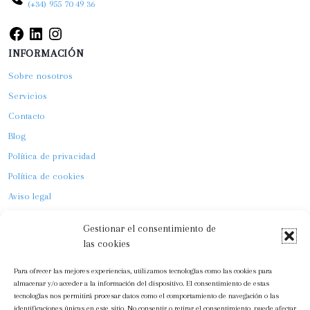
(+34) 955 70 49 36
a
r
e
INFORMACIÓN
l
Sobre nosotros
C
o
Servicios
n
Contacto
s
Blog
t
Política de privacidad
i
Política de cookies
t
u
Aviso legal
c
ÚLTIMAS NOTICIAS
i
Gestionar el consentimiento de
o
las cookies
n
Para ofrecer las mejores experiencias, utilizamos tecnologías como las cookies para
a
almacenar y/o acceder a la información del dispositivo. El consentimiento de estas
l
tecnologías nos permitirá procesar datos como el comportamiento de navegación o las
identificaciones únicas en este sitio. No consentir o retirar el consentimiento, puede afectar