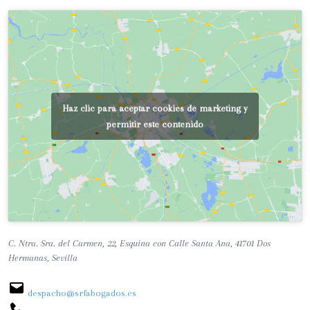
f
o
r
m
a
l
e
Haz clic para aceptar cookies de marketing y
g
permitir este contenido
a
l
p
a
r
a
r
C. Ntra. Sra. del Carmen, 22, Esquina con Calle Santa Ana, 41701 Dos
e
Hermanas, Sevilla
n
o
despacho@srfabogados.es
v