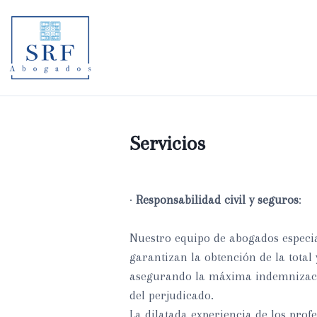
S
a
l
t
a
r
a
l
Servicios
c
o
n
t
·
Responsabilidad civil y seguros
:
e
n
Nuestro equipo de abogados especia
i
garantizan la obtención de la total
d
asegurando la máxima indemnizaci
o
del perjudicado.
La dilatada experiencia de los profe