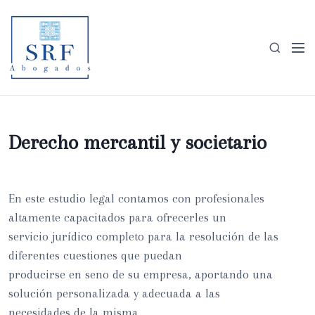
S
a
l
M
B
t
e
u
a
n
s
r
ú
c
a
a
l
r
Derecho mercantil y societario
c
o
n
t
En este estudio legal contamos con profesionales
e
altamente capacitados para ofrecerles un
n
servicio jurídico completo para la resolución de las
i
diferentes cuestiones que puedan
d
producirse en seno de su empresa, aportando una
o
solución personalizada y adecuada a las
necesidades de la misma.